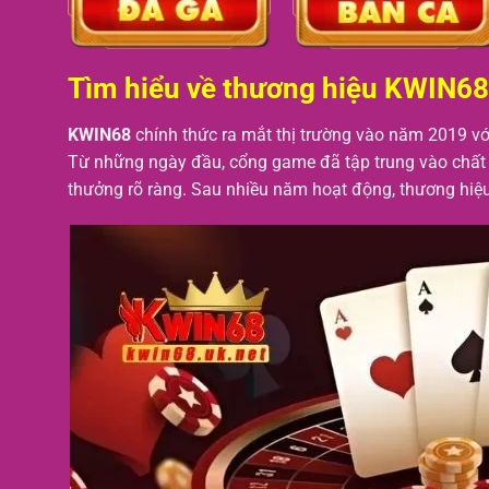
Tìm hiểu về thương hiệu KWIN6
KWIN68
chính thức ra mắt thị trường vào năm 2019 với
Từ những ngày đầu, cổng game đã tập trung vào chất 
thưởng rõ ràng. Sau nhiều năm hoạt động, thương hiệ