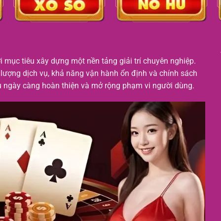
8
 mục tiêu xây dựng một nền tảng giải trí chuyên nghiệp.
lượng dịch vụ, khả năng vận hành ổn định và chính sách
u ngày càng hoàn thiện và mở rộng phạm vi người dùng.