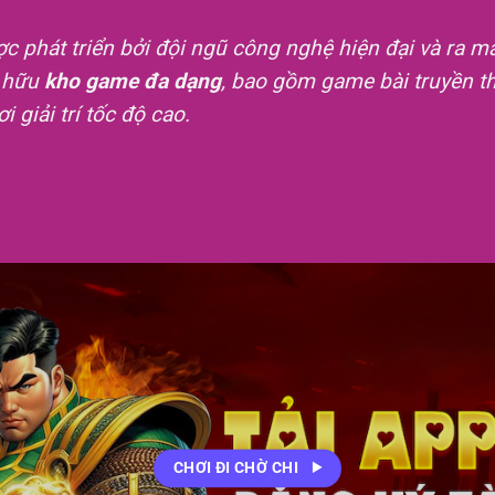
c phát triển bởi đội ngũ công nghệ hiện đại và ra mắ
ở hữu
kho game đa dạng
, bao gồm game bài truyền t
i giải trí tốc độ cao.
CHƠI ĐI CHỜ CHI