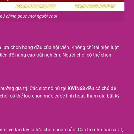
ú chinh phục mọi người chơi
à lựa chọn hàng đầu của hội viên. Không chỉ tái hiện luật
 diện để nâng cao trải nghiệm. Người chơi có thể chọn
ưởng giá trị. Các slot nổ hũ tại
KWIN68
đều có chủ đề
chơi có thể lựa chọn mức cược linh hoạt, tham gia bất kỳ
no live tại đây là lựa chọn hoàn hảo. Các trò như baccarat,