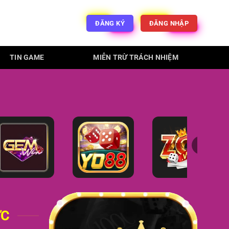
ĐĂNG KÝ
ĐĂNG NHẬP
TIN GAME
MIỄN TRỪ TRÁCH NHIỆM
ỨC