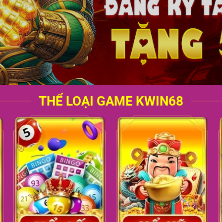
THỂ LOẠI GAME KWIN68