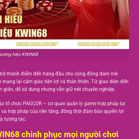
thương hiệu KWIN68
là trở thành điểm đến hàng đầu cho cộng đồng đam mê
ang lại cảm giác tiện lợi và thân thiện. Từ giao diện đến
n giản, dễ sử dụng nhưng vẫn giữ nét chuyên nghiệp.
ủa tổ chức PAGCOR – cơ quan quản lý game hợp pháp tại
 và hợp pháp của nền tảng, đồng thời đảm bảo quyền lợi
à tương tác.
IN68 chinh phục mọi người chơi