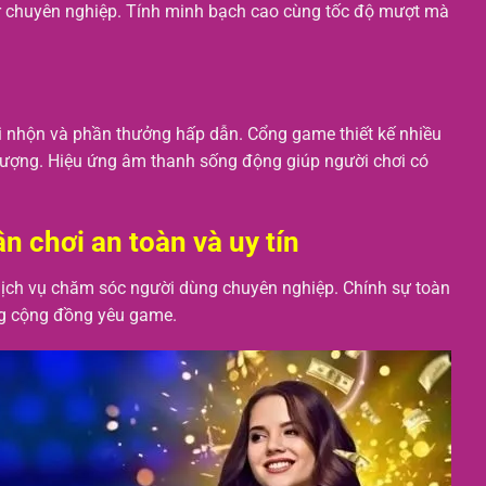
aler chuyên nghiệp. Tính minh bạch cao cùng tốc độ mượt mà
ui nhộn và phần thưởng hấp dẫn. Cổng game thiết kế nhiều
 tượng. Hiệu ứng âm thanh sống động giúp người chơi có
n chơi an toàn và uy tín
dịch vụ chăm sóc người dùng chuyên nghiệp. Chính sự toàn
òng cộng đồng yêu game.